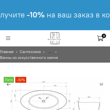
учите
-10%
на ваш заказ в кор
0
Главная
Сантехника
...
Ванны из искусственного камня
Лето
-32%