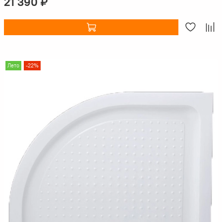
21 390 ₽
Лето
-22%