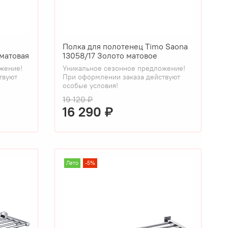
o
Полка для полотенец Timo Saona
матовая
13058/17 Золото матовое
жение!
Уникальное сезонное предложение!
твуют
При оформлении заказа действуют
особые условия!
19 120 ₽
16 290 ₽
Лето
-5%