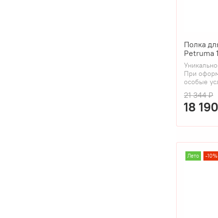
Полка дл
Petruma 
Уникально
При оформ
особые ус
21 344 ₽
18 19
Лето
-10%