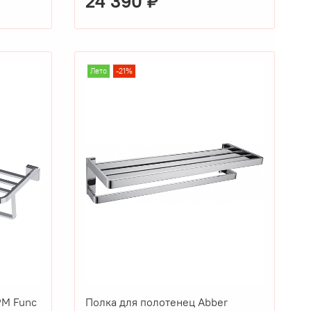
24 390 ₽
Лето
-21%
PM Func
Полка для полотенец Abber