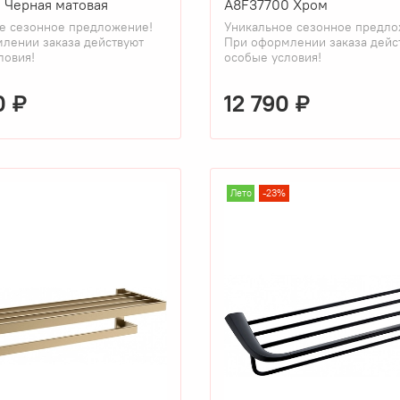
 Черная матовая
A8F37700 Хром
е сезонное предложение!
Уникальное сезонное предло
лении заказа действуют
При оформлении заказа дейс
ловия!
особые условия!
0 ₽
12 790 ₽
Лето
-23%