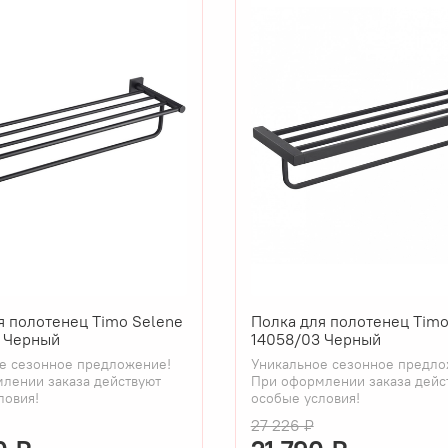
я полотенец Timo Selene
Полка для полотенец Timo
 Черный
14058/03 Черный
е сезонное предложение!
Уникальное сезонное предло
лении заказа действуют
При оформлении заказа дейс
ловия!
особые условия!
27 226 ₽