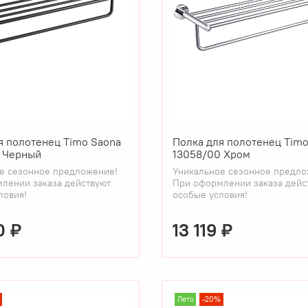
я полотенец Timo Saona
Полка для полотенец Timo
 Черный
13058/00 Хром
е сезонное предложение!
Уникальное сезонное предло
лении заказа действуют
При оформлении заказа дейс
ловия!
особые условия!
0 ₽
13 119 ₽
Лето
-20%