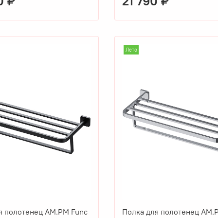
0 ₽
21 790 ₽
Лето
я полотенец AM.PM Func
Полка для полотенец AM.