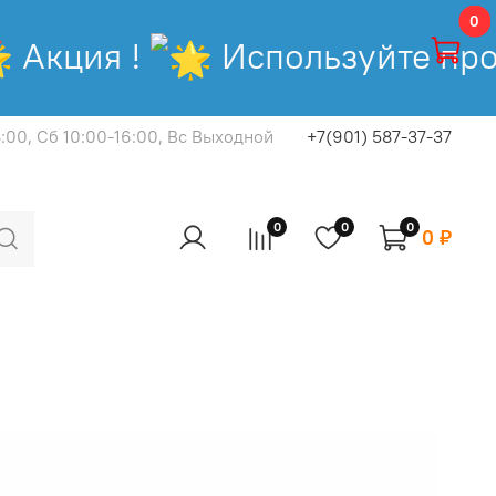
0
ция !
Используйте промо
8:00, Cб 10:00-16:00, Вс Выходной
+7(901) 587-37-37
0
0
0
0 ₽