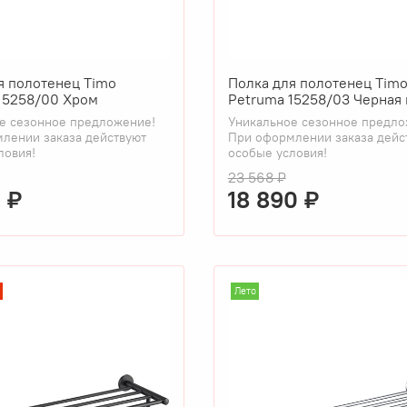
я полотенец Timo
Полка для полотенец Tim
15258/00 Хром
Petruma 15258/03 Черная 
е сезонное предложение!
Уникальное сезонное предло
лении заказа действуют
При оформлении заказа дейс
ловия!
особые условия!
23 568 ₽
0 ₽
18 890 ₽
Лето