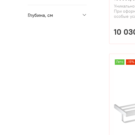
Уникально
При оформ
Глубина, см
особые ус
10 03
Лето
-15%