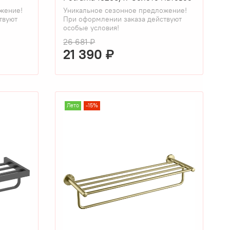
жение!
Уникальное сезонное предложение!
твуют
При оформлении заказа действуют
особые условия!
26 681 ₽
21 390 ₽
Лето
-15%