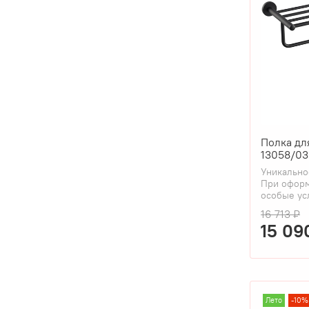
Полка дл
13058/03
Уникально
При оформ
особые ус
16 713 ₽
15 09
Лето
-10%