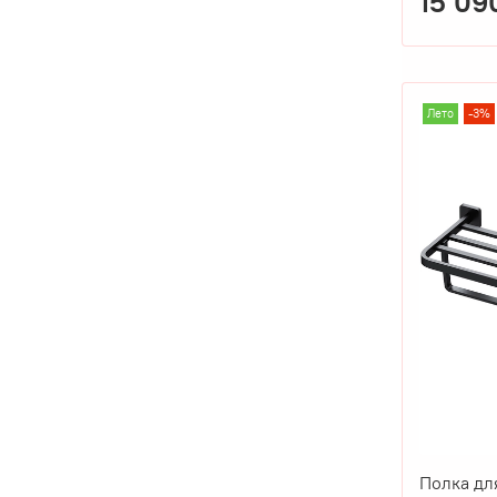
15 09
Лето
-3%
Полка дл