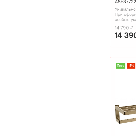
A8F37722
Уникально
При оформ
особые ус
14 790 ₽
14 39
Лето
-5%