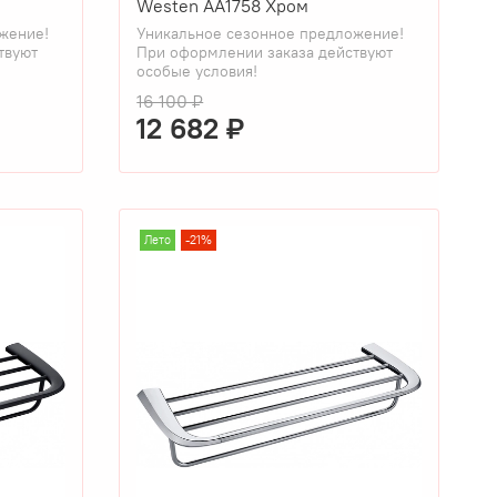
Westen AA1758 Хром
жение!
Уникальное сезонное предложение!
твуют
При оформлении заказа действуют
особые условия!
16 100 ₽
12 682 ₽
Лето
-21%