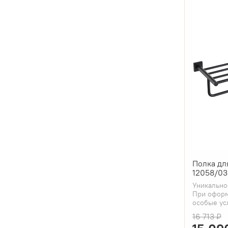
Полка дл
12058/03
Уникально
При оформ
особые ус
16 713 ₽