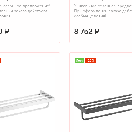
е сезонное предложение!
Уникальное сезонное предло
лении заказа действуют
При оформлении заказа дейс
ловия!
особые условия!
0 ₽
8 752 ₽
Лето
-20%