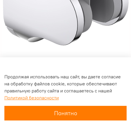
Продолжая использовать наш сайт, вы даете согласие
Держатель ручного душа Aquatek AQ2405CR Хром
на обработку файлов cookie, которые обеспечивают
Уникальное сезонное предложение! При оформлении заказа
правильную работу сайта и соглашаетесь с нашей
действуют особые условия!
Политикой безопасности
540 ₽
390 ₽
Понятно
Главная
Поиск
Корзина
Избранное
Профиль