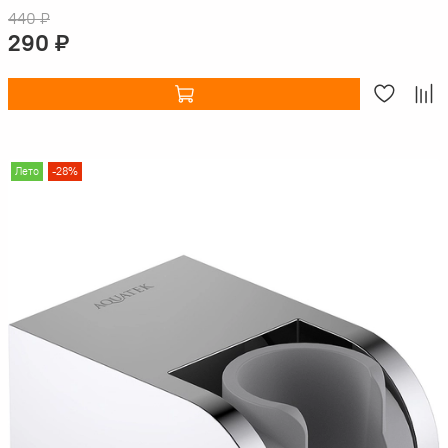
440 ₽
290 ₽
Лето
-28%