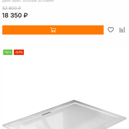
действуют особые условия!
52 800 ₽
18 350 ₽
Лето
-64%