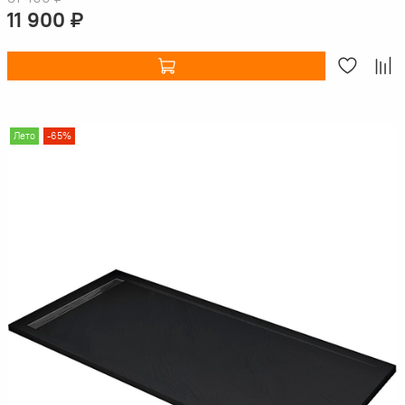
11 900 ₽
Лето
-65%