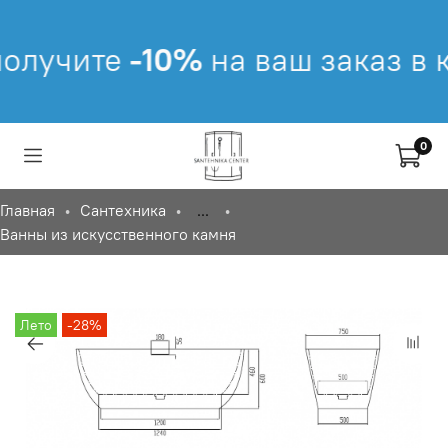
лучите
-10%
на ваш заказ в к
0
Главная
Сантехника
...
Ванны из искусственного камня
Лето
-28%