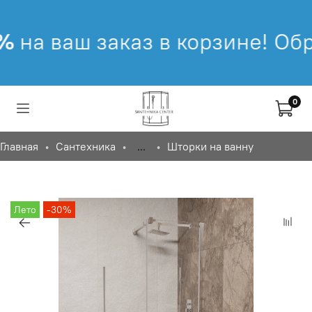
на ваш заказ в корзине! Обра
0
Главная
Сантехника
...
Шторки на ванну
Лето
-30%