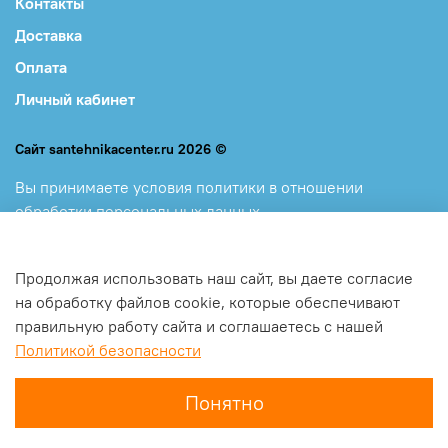
Контакты
Доставка
Оплата
Личный кабинет
Сайт santehnikacenter.ru 2026 ©
Вы принимаете
условия политики в отношении
обработки персональных данных
и
пользовательского соглашения, каждый раз, когда
оставляете свои данные в любой форме обратной связи
Продолжая использовать наш сайт, вы даете согласие
на сайте santehnikacenter.ru
на обработку файлов cookie, которые обеспечивают
правильную работу сайта и соглашаетесь с нашей
Политикой безопасности
Понятно