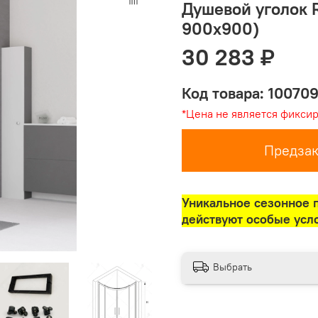
Душевой уголок 
900x900)
30 283 ₽
Код товара: 10070
*Цена не является фикси
Предзак
Уникальное сезонное 
действуют особые усл
Выбрать