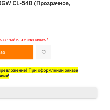
RGW CL-54B (Прозрачное,
9
рованной или минимальной
аз
предложение! При оформлении заказа
овия!