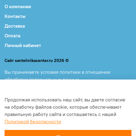
О компании
Контакты
Доставка
Оплата
Личный кабинет
Сайт santehnikacenter.ru 2026 ©
Вы принимаете
условия политики в отношении
обработки персональных данных
и
пользовательского соглашения, каждый раз, когда
оставляете свои данные в любой форме обратной связи
Продолжая использовать наш сайт, вы даете согласие
на сайте santehnikacenter.ru
на обработку файлов cookie, которые обеспечивают
правильную работу сайта и соглашаетесь с нашей
Политикой безопасности