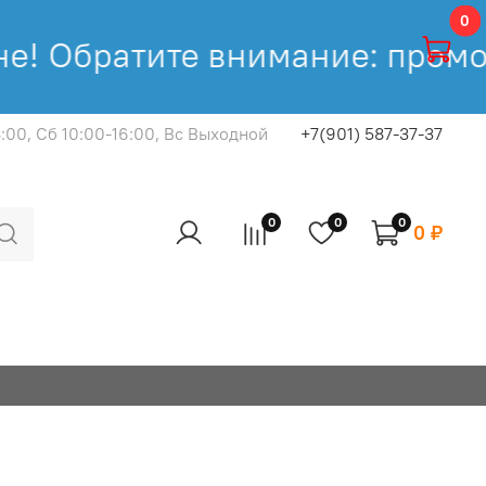
0
! Обратите внимание: промок
8:00, Cб 10:00-16:00, Вс Выходной
+7(901) 587-37-37
0
0
0
0 ₽