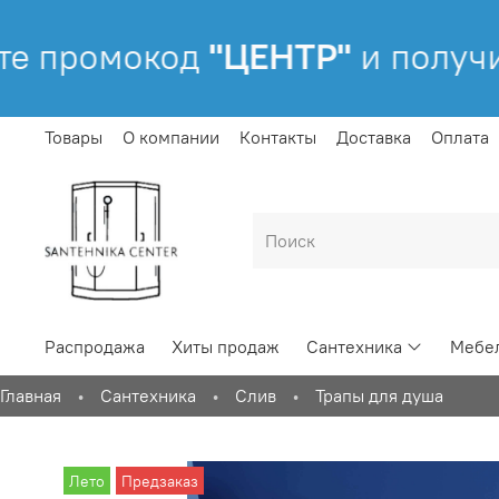
е промокод
"ЦЕНТР"
и получи
Товары
О компании
Контакты
Доставка
Оплата
Распродажа
Хиты продаж
Сантехника
Мебел
Главная
Сантехника
Слив
Трапы для душа
Лето
Предзаказ