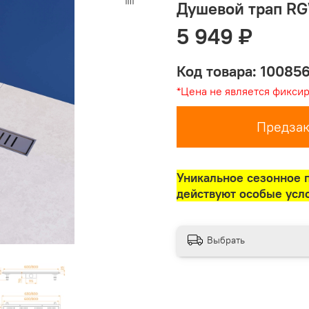
Душевой трап R
5 949 ₽
Код товара: 10085
*Цена не является фикси
Предзак
Уникальное сезонное 
действуют особые усл
Выбрать