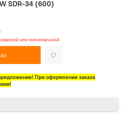
GW SDR-34 (600)
6
рованной или минимальной
аз
предложение! При оформлении заказа
овия!