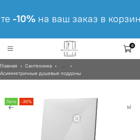
е
-10%
на ваш заказ в корзине
0
Главная
Сантехника
...
Асимметричные душевые поддоны
Лето
-36%