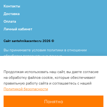
Контакты
Доставка
Оплата
Личный кабинет
Сайт santehnikacenter.ru 2026 ©
Вы принимаете
условия политики в отношении
обработки персональных данных
и
пользовательского соглашения, каждый раз, когда
оставляете свои данные в любой форме обратной связи
Продолжая использовать наш сайт, вы даете согласие
на сайте santehnikacenter.ru
на обработку файлов cookie, которые обеспечивают
правильную работу сайта и соглашаетесь с нашей
Политикой безопасности
Понятно