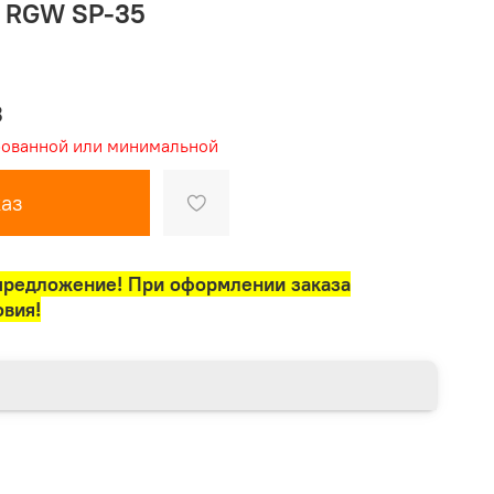
а RGW SP-35
3
рованной или минимальной
аз
предложение! При оформлении заказа
овия!