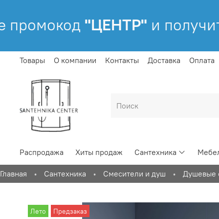
промокод
"ЦЕНТР"
и получите
Товары
О компании
Контакты
Доставка
Оплата
Распродажа
Хиты продаж
Сантехника
Мебел
Главная
Сантехника
Смесители и душ
Душевые 
Лето
Предзаказ