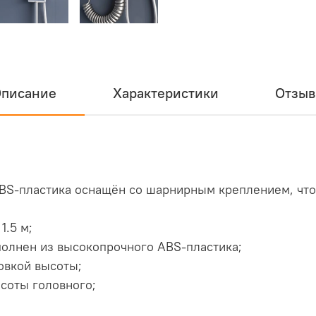
писание
Характеристики
Отзы
BS-пластика оснащён со шарнирным креплением, что
1.5 м;
полнен из высокопрочного ABS-пластика;
овкой высоты;
ысоты головного;