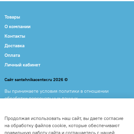
Товары
О компании
Контакты
Доставка
Оплата
Личный кабинет
Сайт santehnikacenter.ru 2026 ©
Вы принимаете
условия политики в отношении
обработки персональных данных
и
пользовательского соглашения, каждый раз, когда
оставляете свои данные в любой форме обратной связи
Продолжая использовать наш сайт, вы даете согласие
на сайте santehnikacenter.ru
на обработку файлов cookie, которые обеспечивают
правильную работу сайта и соглашаетесь с нашей