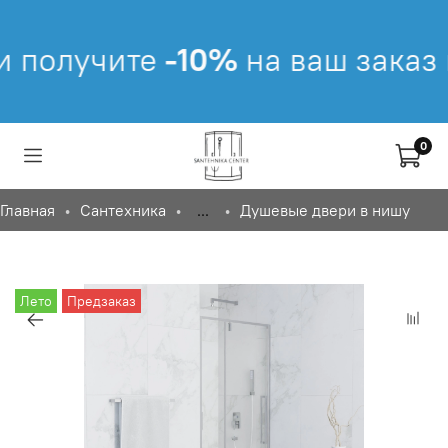
получите
-10%
на ваш заказ в
0
Главная
Сантехника
...
Душевые двери в нишу
Лето
Предзаказ