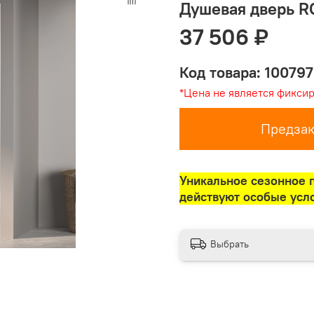
Душевая дверь R
37 506 ₽
Код товара: 100797
*Цена не является фикси
Предзак
Уникальное сезонное 
действуют особые усл
Выбрать