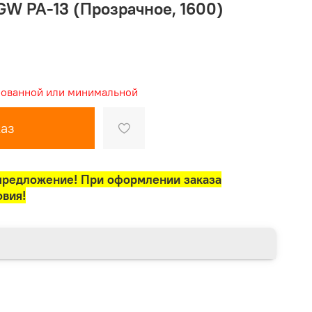
GW PA-13 (Прозрачное, 1600)
рованной или минимальной
аз
предложение! При оформлении заказа
овия!