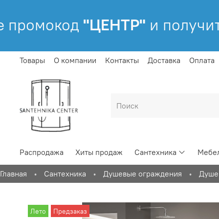
промокод
"ЦЕНТР"
и получит
Товары
О компании
Контакты
Доставка
Оплата
Распродажа
Хиты продаж
Сантехника
Мебел
Главная
Сантехника
Душевые ограждения
Душе
Лето
Предзаказ