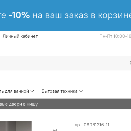
е
-10%
на ваш заказ в корзине!
Личный кабинет
Пн-Пт 10:00-1
ь для ванной
Бытовая техника
вые двери в нишу
арт.
06081316-11