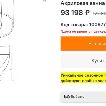
Акриловая ванна
93 198 ₽
127 8
Код товара: 100977
*Цена не является фикси
В корзи
Купить
Уникальное сезонное 
действуют особые усл
Выбрать