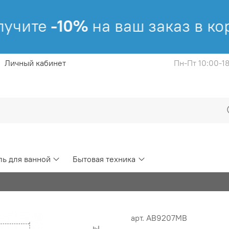
учите
-10%
на ваш заказ в кор
Личный кабинет
Пн-Пт 10:00-1
ь для ванной
Бытовая техника
арт.
AB9207MB