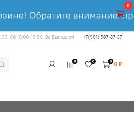
0
зине! Обратите внимание: про
8:00, Cб 10:00-16:00, Вс Выходной
+7(901) 587-37-37
0
0
0
0 ₽