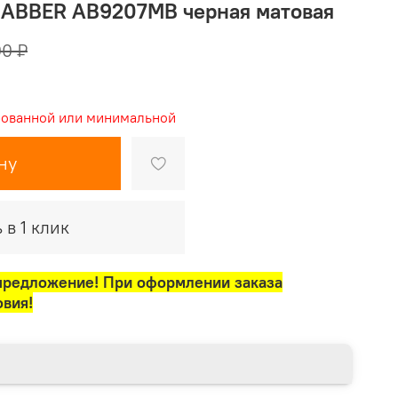
 ABBER AB9207MB черная матовая
00 ₽
рованной или минимальной
ну
 в 1 клик
предложение! При оформлении заказа
овия!