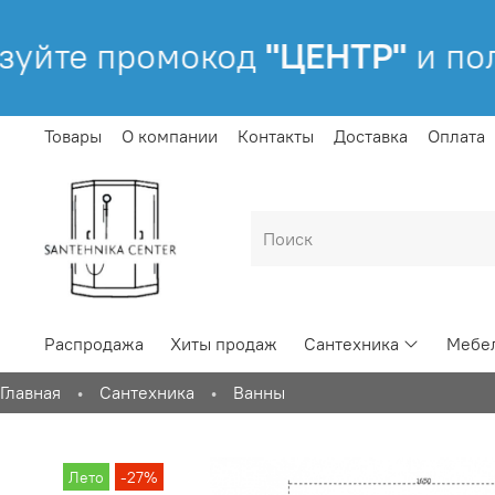
йте промокод
"ЦЕНТР"
и пол
Товары
О компании
Контакты
Доставка
Оплата
Распродажа
Хиты продаж
Сантехника
Мебел
Главная
Сантехника
Ванны
Лето
-27%