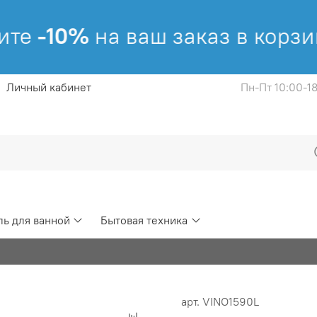
те
-10%
на ваш заказ в корзин
Личный кабинет
Пн-Пт 10:00-1
ь для ванной
Бытовая техника
арт.
VINO1590L