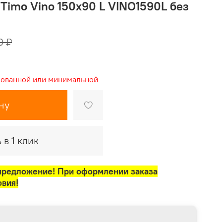
Timo Vino 150x90 L VINO1590L без
0 ₽
рованной или минимальной
ну
 в 1 клик
предложение! При оформлении заказа
овия!