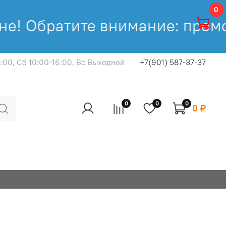
0
е! Обратите внимание: промок
8:00, Cб 10:00-16:00, Вс Выходной
+7(901) 587-37-37
0
0
0
0 ₽