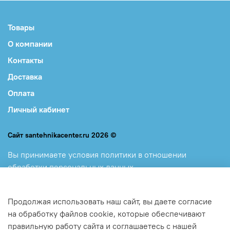
Товары
О компании
Контакты
Доставка
Оплата
Личный кабинет
Сайт santehnikacenter.ru 2026 ©
Вы принимаете
условия политики в отношении
обработки персональных данных
и
пользовательского соглашения, каждый раз, когда
оставляете свои данные в любой форме обратной связи
Продолжая использовать наш сайт, вы даете согласие
на сайте santehnikacenter.ru
на обработку файлов cookie, которые обеспечивают
правильную работу сайта и соглашаетесь с нашей