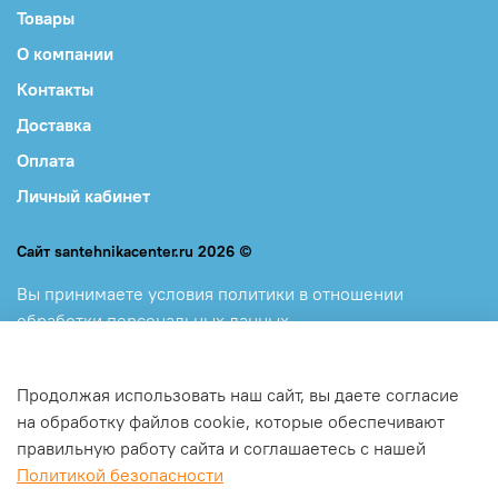
Товары
О компании
Контакты
Доставка
Оплата
Личный кабинет
Сайт santehnikacenter.ru 2026 ©
Вы принимаете
условия политики в отношении
обработки персональных данных
и
пользовательского соглашения, каждый раз, когда
оставляете свои данные в любой форме обратной связи
Продолжая использовать наш сайт, вы даете согласие
на сайте santehnikacenter.ru
на обработку файлов cookie, которые обеспечивают
правильную работу сайта и соглашаетесь с нашей
Политикой безопасности