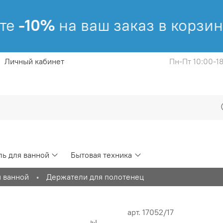
е
-10%
на ваш заказ в корзине
Личный кабинет
Пн-Пт 10:00-1
ь для ванной
Бытовая техника
я ванной
Держатели для полотенец
арт.
17052/17