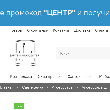
 промокод
"ЦЕНТР"
и получит
Товары
О компании
Контакты
Доставка
Оплата
Распродажа
Хиты продаж
Сантехника
Мебел
Главная
Сантехника
Аксессуары
Аксессуары дл
Лето