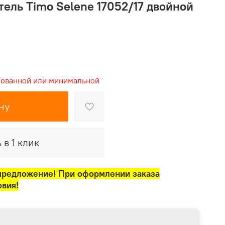
ель Timo Selene 17052/17 двойной
рованной или минимальной
ну
 в 1 клик
предложение! При оформлении заказа
овия!